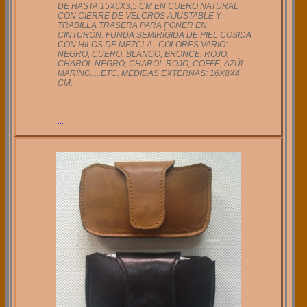
DE HASTA 15X6X3,5 CM EN CUERO NATURAL
CON CIERRE DE VELCROS AJUSTABLE Y
TRABILLA TRASERA PARA PONER EN
CINTURÓN. FUNDA SEMIRÍGIDA DE PIEL COSIDA
CON HILOS DE MEZCLA . COLORES VARIO:
NEGRO, CUERO, BLANCO, BRONCE, ROJO,
CHAROL NEGRO, CHAROL ROJO, COFFE, AZÚL
MARÍNO.....ETC. MEDIDAS EXTERNAS: 16X8X4
CM.
...